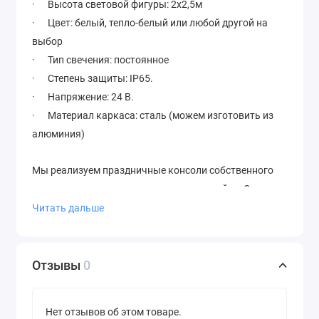
· Высота световой фигуры: 2х2,5м
· Цвет: белый, тепло-белый или любой другой на
выбор
· Тип свечения: постоянное
· Степень защиты: IP65.
· Напряжение: 24 В.
· Материал каркаса: сталь (можем изготовить из
алюминия)
Мы реализуем праздничные консоли собственного
производства из светодиодного дюралайта. Они
выполнены по требованиям технического
Читать дальше
регламента, параметров надежности и безопасности.
У нас всегда оптимальные цены, гарантия качества и
работа строго в рамках договора.
Отзывы
0
Нет отзывов об этом товаре.