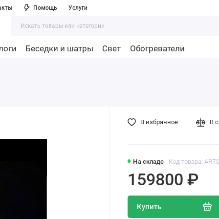
акты
Помощь
Услуги
логи
Беседки и шатры
Свет
Обогреватели
В избранное
В 
На складе
Код товара: ART
159800 ₽
Купить